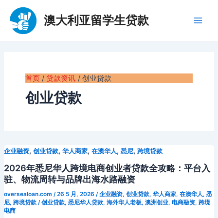
跳
至
澳大利亚留学生贷款
Main
内
容
Men
首页
贷款资讯
创业贷款
创业贷款
,
,
,
,
,
企业融资
创业贷款
华人商家
在澳华人
悉尼
跨境贷款
2026年悉尼华人跨境电商创业者贷款全攻略：平台入
驻、物流周转与品牌出海水路融资
oversealoan.com
/
26 5 月, 2026
/
企业融资
,
创业贷款
,
华人商家
,
在澳华人
,
悉
尼
,
跨境贷款
/
创业贷款
,
悉尼华人贷款
,
海外华人老板
,
澳洲创业
,
电商融资
,
跨境
电商