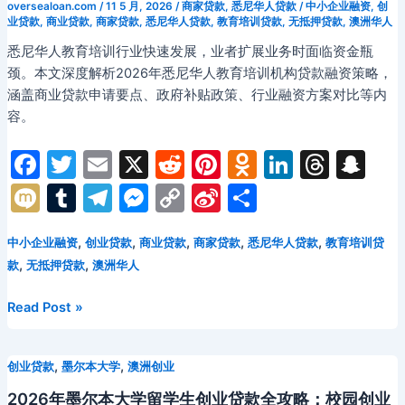
ki
oversealoan.com
/
11 5 月, 2026
/
商家贷款
,
悉尼华人贷款
/
中小企业融资
,
创
境
业贷款
,
商业贷款
,
商家贷款
,
悉尼华人贷款
,
教育培训贷款
,
无抵押贷款
,
澳洲华人
电
悉尼华人教育培训行业快速发展，业者扩展业务时面临资金瓶
商
颈。本文深度解析2026年悉尼华人教育培训机构贷款融资策略，
创
涵盖商业贷款申请要点、政府补贴政策、行业融资方案对比等内
业
容。
者
贷
F
T
E
X
R
Pi
O
Li
T
S
款
a
w
m
e
nt
d
n
hr
n
M
T
T
M
C
Si
分
全
c
itt
ai
d
er
n
k
e
a
攻
ix
u
el
e
o
n
享
略：
e
er
l
di
e
o
e
a
p
,
,
,
,
,
中小企业融资
创业贷款
商业贷款
商家贷款
悉尼华人贷款
教育培训贷
i
m
e
s
p
a
平
,
,
款
无抵押贷款
澳洲华人
b
t
st
kl
dI
d
c
bl
gr
s
y
W
台
o
a
n
s
h
入
r
a
e
Li
ei
2026
Read Post »
驻、
年
o
s
at
m
n
n
b
物
悉
k
s
g
k
o
流
,
,
创业贷款
墨尔本大学
澳洲创业
尼
ni
周
er
华
2026年墨尔本大学留学生创业贷款全攻略：校园创业