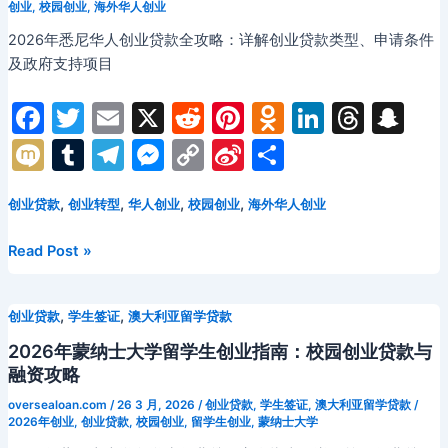
学
ki
创业
,
校园创业
,
海外华人创业
成
留
2026年悉尼华人创业贷款全攻略：详解创业贷款类型、申请条件
功
学
及政府支持项目
申
生
请
创
F
T
E
X
R
Pi
O
Li
T
S
指
业
a
w
m
e
nt
d
n
hr
n
南
M
T
T
M
C
Si
分
贷
款
c
itt
ai
d
er
n
k
e
a
ix
u
el
e
o
n
享
全
e
er
l
di
e
o
e
a
p
,
,
,
,
创业贷款
创业转型
华人创业
校园创业
海外华人创业
i
m
e
s
p
a
攻
b
t
st
kl
dI
d
c
bl
gr
s
y
W
略：
2026
Read Post »
校
o
a
n
s
h
r
a
e
Li
ei
年
园
悉
o
s
at
m
n
n
b
创
,
,
创业贷款
学生签证
澳大利亚留学贷款
尼
k
s
g
k
o
业
华
2026年蒙纳士大学留学生创业指南：校园创业贷款与
与
ni
er
人
融资攻略
融
创
ki
oversealoan.com
/
26 3 月, 2026
/
创业贷款
,
学生签证
,
澳大利亚留学贷款
/
资
业
2026年创业
,
创业贷款
,
校园创业
,
留学生创业
,
蒙纳士大学
之
贷