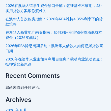
生
2026在澳华人留学生资金缺口全解：签证基准不够用，4种
创
实用贷款方案帮你渡难关
业
在澳华人首次购房指南：2026年RBA维持4.35%利率下的贷
指
款策略
南：
校
在澳华人商业地产融资指南：如何利用商业物业撬动低成本
资金（2026实战版）
园
创
2026年RBA降息周期启动：澳洲华人借款人如何把握贷款窗
业
口期
贷
2026年在澳华人业主如何利用自住房产撬动商业流动资金：
款
抵押贷款新思路
与
融
Recent Comments
资
攻
您尚未收到任何评论。
略
Archives
2026 年 8 月