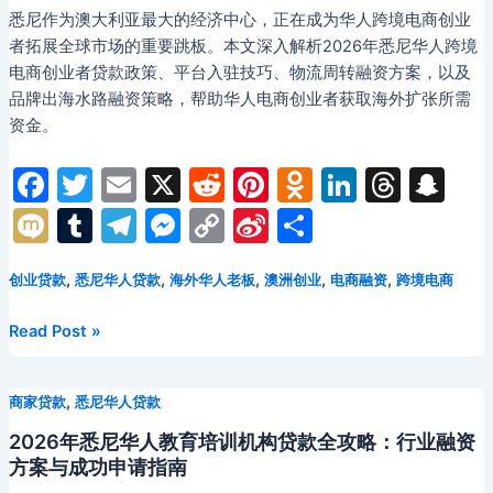
悉尼作为澳大利亚最大的经济中心，正在成为华人跨境电商创业
者拓展全球市场的重要跳板。本文深入解析2026年悉尼华人跨境
电商创业者贷款政策、平台入驻技巧、物流周转融资方案，以及
品牌出海水路融资策略，帮助华人电商创业者获取海外扩张所需
资金。
F
T
E
X
R
Pi
O
Li
T
S
a
w
m
e
nt
d
n
hr
n
M
T
T
M
C
Si
分
c
itt
ai
d
er
n
k
e
a
ix
u
el
e
o
n
享
e
er
l
di
e
o
e
a
p
,
,
,
,
,
创业贷款
悉尼华人贷款
海外华人老板
澳洲创业
电商融资
跨境电商
i
m
e
s
p
a
b
t
st
kl
dI
d
c
bl
gr
s
y
W
2026
Read Post »
o
a
n
s
h
r
a
e
Li
ei
年
悉
o
s
at
m
n
n
b
,
商家贷款
悉尼华人贷款
尼
k
s
g
k
o
华
2026年悉尼华人教育培训机构贷款全攻略：行业融资
ni
er
人
方案与成功申请指南
跨