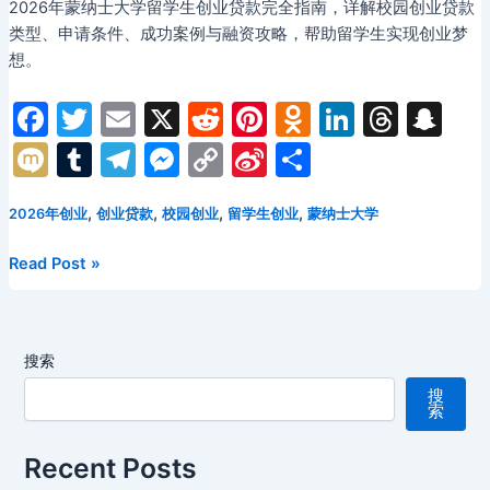
2026年蒙纳士大学留学生创业贷款完全指南，详解校园创业贷款
道
款
类型、申请条件、成功案例与融资攻略，帮助留学生实现创业梦
全
想。
攻
略：
F
T
E
X
R
Pi
O
Li
T
S
开
a
w
m
e
nt
d
n
hr
n
M
T
T
M
C
Si
分
启
c
itt
ai
d
er
n
k
e
a
澳
ix
u
el
e
o
n
享
洲
e
er
l
di
e
o
e
a
p
,
,
,
,
2026年创业
创业贷款
校园创业
留学生创业
蒙纳士大学
i
m
e
s
p
a
创
b
t
st
kl
dI
d
c
bl
gr
s
y
W
业
2026
Read Post »
o
a
n
s
h
之
r
a
e
Li
ei
年
路
蒙
o
s
at
m
n
n
b
纳
k
s
g
k
o
搜索
士
ni
er
大
搜
索
学
ki
留
Recent Posts
学