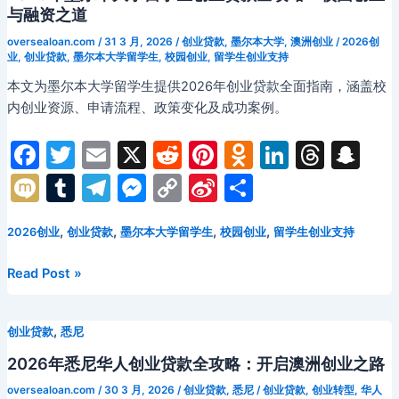
转
人
ki
与融资之道
与
教
oversealoan.com
/
31 3 月, 2026
/
创业贷款
,
墨尔本大学
,
澳洲创业
/
2026创
品
育
业
,
创业贷款
,
墨尔本大学留学生
,
校园创业
,
留学生创业支持
牌
培
本文为墨尔本大学留学生提供2026年创业贷款全面指南，涵盖校
出
训
内创业资源、申请流程、政策变化及成功案例。
海
机
水
构
F
T
E
X
R
Pi
O
Li
T
S
路
贷
a
w
m
e
nt
d
n
hr
n
融
M
T
T
M
C
Si
分
款
资
c
itt
ai
d
er
n
k
e
a
全
ix
u
el
e
o
n
享
攻
e
er
l
di
e
o
e
a
p
,
,
,
,
2026创业
创业贷款
墨尔本大学留学生
校园创业
留学生创业支持
i
m
e
s
p
a
略：
b
t
st
kl
dI
d
c
bl
gr
s
y
W
行
2026
Read Post »
o
a
n
s
h
业
r
a
e
Li
ei
年
融
墨
o
s
at
m
n
n
b
资
,
创业贷款
悉尼
尔
k
s
g
k
o
方
本
2026年悉尼华人创业贷款全攻略：开启澳洲创业之路
ni
案
er
大
oversealoan.com
/
30 3 月, 2026
/
创业贷款
,
悉尼
/
创业贷款
,
创业转型
,
华人
与