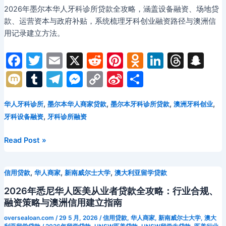
2026年墨尔本华人牙科诊所贷款全攻略，涵盖设备融资、场地贷
款、运营资本与政府补贴，系统梳理牙科创业融资路径与澳洲信
用记录建立方法。
F
T
E
X
R
Pi
O
Li
T
S
a
w
m
e
nt
d
n
hr
n
M
T
T
M
C
Si
分
c
itt
ai
d
er
n
k
e
a
ix
u
el
e
o
n
享
e
er
l
di
e
o
e
a
p
,
,
,
,
华人牙科诊所
墨尔本华人商家贷款
墨尔本牙科诊所贷款
澳洲牙科创业
i
m
e
s
p
a
,
牙科设备融资
牙科诊所融资
b
t
st
kl
dI
d
c
bl
gr
s
y
W
o
a
n
s
h
r
a
e
Li
ei
2026
Read Post »
年
o
s
at
m
n
n
b
墨
k
s
g
k
o
,
,
,
信用贷款
华人商家
新南威尔士大学
澳大利亚留学贷款
尔
ni
er
本
2026年悉尼华人医美从业者贷款全攻略：行业合规、
华
ki
融资策略与澳洲信用建立指南
人
oversealoan.com
/
29 5 月, 2026
/
信用贷款
,
华人商家
,
新南威尔士大学
,
澳大
牙