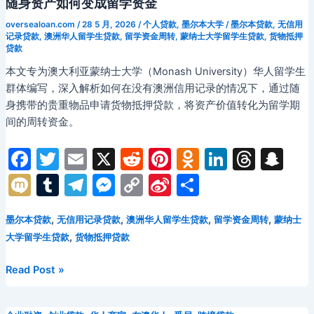
随身资产如何变成留学资金
展
医
指
oversealoan.com
/
28 5 月, 2026
/
个人贷款
,
墨尔本大学
/
墨尔本贷款
,
无信用
美
南
记录贷款
,
澳洲华人留学生贷款
,
留学资金周转
,
蒙纳士大学留学生贷款
,
货物抵押
贷款
从
业
本文专为澳大利亚蒙纳士大学（Monash University）华人留学生
者
群体编写，深入解析如何在没有澳洲信用记录的情况下，通过随
贷
身携带的贵重物品申请货物抵押贷款，将资产价值转化为留学期
款
间的周转资金。
全
攻
F
T
E
X
R
Pi
O
Li
T
S
略：
a
w
m
e
nt
d
n
hr
n
M
T
T
M
C
Si
分
行
c
itt
ai
d
er
n
k
e
a
ix
u
el
e
o
n
享
业
合
e
er
l
di
e
o
e
a
p
,
,
,
,
墨尔本贷款
无信用记录贷款
澳洲华人留学生贷款
留学资金周转
蒙纳士
i
m
e
s
p
a
规、
,
大学留学生贷款
货物抵押贷款
b
t
st
kl
dI
d
c
bl
gr
s
y
W
融
o
a
n
s
h
r
a
e
Li
ei
资
2026
Read Post »
策
年
o
s
at
m
n
n
b
略
蒙