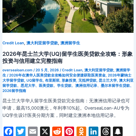
南
用
贷
款
全
攻
略：
,
,
Credit Loan
澳大利亚留学贷款
澳洲留学生
无
澳
2026年昆士兰大学(UQ)留学生医美贷款全攻略：形象
洲
投资与信用建立完整指南
信
oversealoan.com
/
20 5 月, 2026
/
Credit Loan
,
澳大利亚留学贷款
,
澳洲留学
用
生
/
2026年在澳华人医美贷款全攻略如何安全便捷获取医美资金
,
2026年蒙纳士
记
大学留学贷款
,
UQ留学生
,
布里斯班
,
形象投资
,
无抵押贷款
,
昆士兰大学
,
澳大利亚
留学贷款、悉尼大学、医美贷款、学生贷款、澳洲信用记录、墨尔本留学生贷款、
录
2026留学指南
者
昆士兰大学华人留学生医美贷款完全指南：无澳洲信用记录也可
的
申请，最高15,000澳元，年利率10%起。OverseaLoan-AU专为
周
UQ学生设计医美分期方案，同时建立澳洲本地信用记录。
转
资
F
T
E
X
R
Pi
O
Li
T
S
金