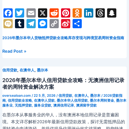
学
业
F
T
E
X
R
Pi
O
Li
T
S
到
a
w
m
e
nt
d
n
hr
n
M
T
T
M
C
Si
分
创
c
itt
ai
d
er
n
k
e
a
ix
u
el
e
o
n
享
业
的
e
er
l
di
e
o
e
a
p
2026年墨尔本华人货物抵押贷款全攻略库存变现与跨境贸易周转资金指南
i
m
e
s
p
a
融
b
t
st
kl
dI
d
c
bl
gr
s
y
W
资
2026
Read Post »
o
a
n
s
h
r
a
e
Li
ei
完
年
整
墨
o
s
at
m
n
n
b
,
,
信用贷款
在澳华人
墨尔本
指
尔
k
s
g
k
o
南
本
2026年墨尔本华人信用贷款全攻略：无澳洲信用记录
ni
er
华
者的周转资金解决方案
人
ki
oversealoan.com
/
22 5 月, 2026
/
信用贷款
,
在澳华人
,
墨尔本
/
2026贷款指
货
南
,
信用贷款全攻略
,
在澳华人贷款
,
墨尔本华人信用贷款
,
墨尔本周转资金
,
墨尔本
服务业
,
无抵押贷款
,
服务业贷款
,
澳洲信用记录
,
澳洲留学贷款
物
抵
在墨尔本从事服务业的华人，没有澳洲本地信用记录是普遍困
押
境。本文详尽解析2026年最新信用贷款政策，探讨无需抵押品的
贷
周转资金申请路径，并提供提升信用评分的实战策略，助您快速