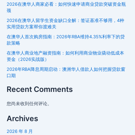
款
2026在澳华人商家必看：如何快速申请商业贷款突破资金瓶
南
全
颈
攻
2026在澳华人留学生资金缺口全解：签证基准不够用，4种
略：
实用贷款方案帮你渡难关
库
在澳华人首次购房指南：2026年RBA维持4.35%利率下的贷
存
款策略
变
现
在澳华人商业地产融资指南：如何利用商业物业撬动低成本
资金（2026实战版）
与
资
2026年RBA降息周期启动：澳洲华人借款人如何把握贷款窗
金
口期
周
Recent Comments
转
指
南
您尚未收到任何评论。
Archives
2026 年 8 月