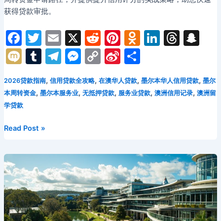
款
获得贷款审批。
全
攻
F
T
E
X
R
Pi
O
Li
T
S
略：
a
w
m
e
nt
d
n
hr
n
M
T
T
M
C
Si
分
库
c
itt
ai
d
er
n
k
e
a
ix
u
el
e
o
n
享
存
变
e
er
l
di
e
o
e
a
p
,
,
,
,
2026贷款指南
信用贷款全攻略
在澳华人贷款
墨尔本华人信用贷款
墨尔
i
m
e
s
p
a
现
,
,
,
,
,
本周转资金
墨尔本服务业
无抵押贷款
服务业贷款
澳洲信用记录
澳洲留
b
t
st
kl
dI
d
c
bl
gr
s
y
W
与
学贷款
o
a
n
s
h
r
a
e
Li
ei
跨
境
o
s
at
2026
Read Post »
m
n
n
b
贸
年
k
s
g
k
o
易
墨
ni
er
周
尔
转
ki
本
资
华
金
人
指
信