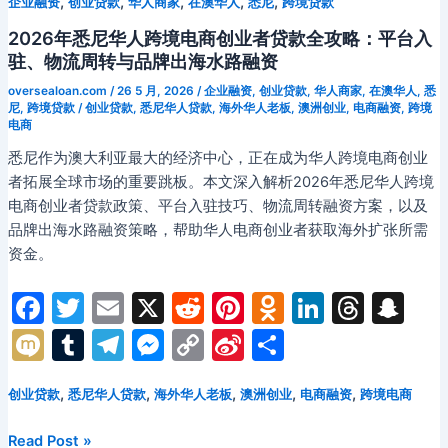
k
s
g
k
o
,
,
,
,
,
企业融资
创业贷款
华人商家
在澳华人
悉尼
跨境贷款
与
纳
ni
er
澳
士
2026年悉尼华人跨境电商创业者贷款全攻略：平台入
洲
大
ki
驻、物流周转与品牌出海水路融资
信
学
oversealoan.com
/
26 5 月, 2026
/
企业融资
,
创业贷款
,
华人商家
,
在澳华人
,
悉
用
华
尼
,
跨境贷款
/
创业贷款
,
悉尼华人贷款
,
海外华人老板
,
澳洲创业
,
电商融资
,
跨境
建
电商
人
立
留
悉尼作为澳大利亚最大的经济中心，正在成为华人跨境电商创业
指
学
者拓展全球市场的重要跳板。本文深入解析2026年悉尼华人跨境
南
生
电商创业者贷款政策、平台入驻技巧、物流周转融资方案，以及
货
品牌出海水路融资策略，帮助华人电商创业者获取海外扩张所需
物
资金。
抵
押
F
T
E
X
R
Pi
O
Li
T
S
贷
a
w
m
e
nt
d
n
hr
n
M
T
T
M
C
Si
分
款
c
itt
ai
d
er
n
k
e
a
ix
u
el
e
o
n
享
全
攻
e
er
l
di
e
o
e
a
p
,
,
,
,
,
创业贷款
悉尼华人贷款
海外华人老板
澳洲创业
电商融资
跨境电商
i
m
e
s
p
a
略：
b
t
st
kl
dI
d
c
bl
gr
s
y
W
2026
随
Read Post »