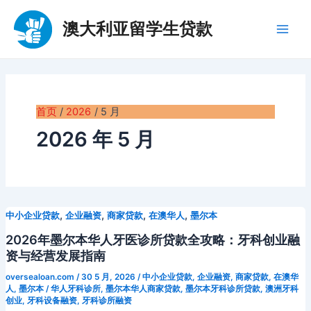
跳
至
澳大利亚留学生贷款
Main
内
容
Men
首页
2026
5 月
2026 年 5 月
,
,
,
,
中小企业贷款
企业融资
商家贷款
在澳华人
墨尔本
2026年墨尔本华人牙医诊所贷款全攻略：牙科创业融
资与经营发展指南
oversealoan.com
/
30 5 月, 2026
/
中小企业贷款
,
企业融资
,
商家贷款
,
在澳华
人
,
墨尔本
/
华人牙科诊所
,
墨尔本华人商家贷款
,
墨尔本牙科诊所贷款
,
澳洲牙科
创业
,
牙科设备融资
,
牙科诊所融资