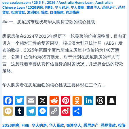
oversealoan.com
/
25 5 月, 2026
/
Australia Home Loan
,
Australian
入
Chinese Loan
/
2026购房
,
FIRB
,
华人购房
,
华人贷款
,
在澳华人
,
悉尼房产
,
悉尼
贷款
,
投资贷款
,
澳洲银行贷款
,
自住贷款
,
购房指南
驻、
物
## 一、悉尼房市现状与华人购房贷款的核心挑战
流
周
悉尼房价在2024至2025年经历了一轮显著的价格调整后，目前正
转
进入一个相对理性的复苏周期。根据澳大利亚统计局（ABS）发
与
布的数据，2025年第四季度悉尼独立房屋中位价约为140万澳
品
元，公寓中位价约为85万澳元。对于计划在悉尼购房的华人而
牌
言，这意味着需要认真评估自身的财务状况，并选择合适的贷款
出
策略。
海
水
华人购房者在悉尼面临的核心挑战主要体现在三个方…
路
融
F
T
E
X
R
Pi
O
Li
T
S
资
a
w
m
e
nt
d
n
hr
n
M
T
T
M
C
Si
分
c
itt
ai
d
er
n
k
e
a
ix
u
el
e
o
n
享
e
er
l
di
e
o
e
a
p
,
,
,
,
,
,
,
2026购房
FIRB
华人购房
华人贷款
在澳华人
悉尼房产
悉尼贷款
投资