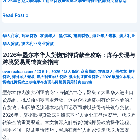
e
er
l
di
e
o
e
a
p
2026年悉尼大学留学生创业贷款全攻略从学业到创业的融资完整指南
i
m
e
s
p
a
与
b
t
st
kl
dI
d
c
bl
gr
s
y
W
投
2026
Read Post »
o
a
n
s
h
资
r
a
e
Li
ei
年
置
悉
o
s
at
m
n
n
b
业
,
,
,
,
,
,
华人商家
商家贷款
在澳华人
墨尔本
抵押贷款
海外华人老板
澳大利亚
尼
k
s
g
k
o
的
,
华人贷款
澳大利亚商业贷款
大
ni
全
er
学
2026年墨尔本华人货物抵押贷款全攻略：库存变现与
面
留
ki
跨境贸易周转资金指南
融
学
oversealoan.com
/
23 5 月, 2026
/
华人商家
,
商家贷款
,
在澳华人
,
墨尔本
,
抵押
资
生
贷款
,
海外华人老板
,
澳大利亚华人贷款
,
澳大利亚商业贷款
/
2026年墨尔本华人
指
创
货物抵押贷款全攻略库存变现与跨境贸易周转资金指南
南
业
墨尔本作为澳大利亚的商业与物流中心，聚集了大量华人进出口
贷
贸易商、批发商和零售业老板。这类企业通常拥有价值不菲的库
款
存货物，却因缺乏澳洲本地信用记录而难以获得传统银行贷款。
全
2026年，货物抵押贷款成为墨尔本华人企业主盘活资产、获取周
攻
转资金的重要渠道。本文将深入解析货物抵押贷款的操作流程、
略：
利率区间、以及申请技巧，帮助在澳华人商家快速获取所需资
从
金。