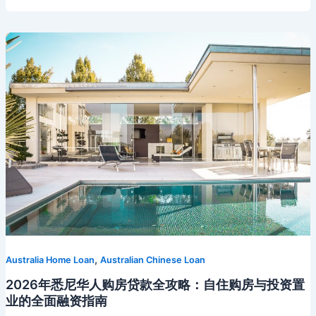
o
a
n
s
h
r
a
e
Li
ei
年
身
悉
资
o
s
at
m
n
n
b
尼
产
k
s
g
k
o
华
如
ni
er
人
何
跨
变
ki
境
成
电
留
商
学
创
资
业
金
者
贷
款
全
,
Australia Home Loan
Australian Chinese Loan
攻
略：
2026年悉尼华人购房贷款全攻略：自住购房与投资置
平
业的全面融资指南
台