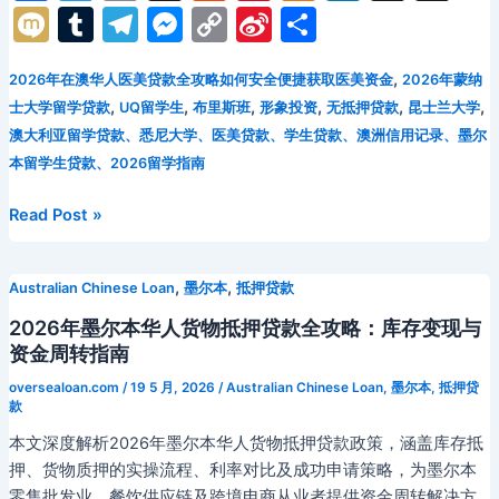
a
w
m
e
nt
d
n
hr
n
解
M
T
T
M
C
Si
分
决
c
itt
ai
d
er
n
k
e
a
ix
u
el
e
o
n
享
方
e
er
l
di
e
o
e
a
p
,
2026年在澳华人医美贷款全攻略如何安全便捷获取医美资金
2026年蒙纳
i
m
e
s
p
a
案
,
,
,
,
,
,
士大学留学贷款
UQ留学生
布里斯班
形象投资
无抵押贷款
昆士兰大学
b
t
st
kl
dI
d
c
bl
gr
s
y
W
澳大利亚留学贷款、悉尼大学、医美贷款、学生贷款、澳洲信用记录、墨尔
o
a
n
s
h
r
a
e
Li
ei
本留学生贷款、2026留学指南
o
s
at
m
n
n
b
2026
Read Post »
k
s
g
k
o
年
ni
er
昆
,
,
Australian Chinese Loan
墨尔本
抵押贷款
ki
士
兰
2026年墨尔本华人货物抵押贷款全攻略：库存变现与
大
资金周转指南
学
oversealoan.com
/
19 5 月, 2026
/
Australian Chinese Loan
,
墨尔本
,
抵押贷
(UQ)
款
留
本文深度解析2026年墨尔本华人货物抵押贷款政策，涵盖库存抵
学
押、货物质押的实操流程、利率对比及成功申请策略，为墨尔本
生
零售批发业、餐饮供应链及跨境电商从业者提供资金周转解决方