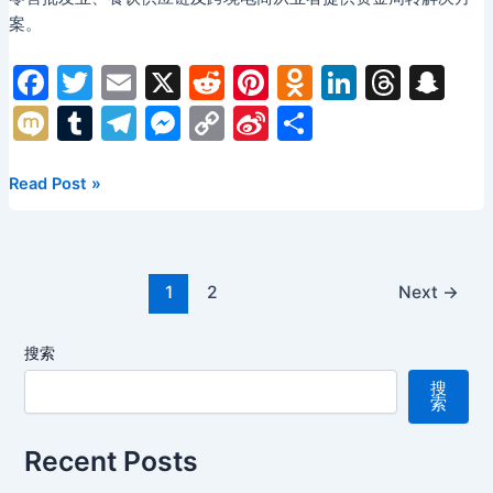
医
案。
美
贷
F
T
E
X
R
Pi
O
Li
T
S
款
a
w
m
e
nt
d
n
hr
n
M
T
T
M
C
Si
分
全
c
itt
ai
d
er
n
k
e
a
攻
ix
u
el
e
o
n
享
略：
e
er
l
di
e
o
e
a
p
i
m
e
s
p
a
2026
Read Post »
形
年
b
t
st
kl
dI
d
c
bl
gr
s
y
W
象
墨
o
a
n
s
h
投
r
a
e
Li
ei
尔
资
o
s
at
Post
m
n
n
b
本
1
2
Next
→
与
pagination
华
k
s
g
k
o
信
人
ni
用
搜索
er
货
建
ki
搜
物
索
立
抵
完
押
Recent Posts
整
贷
指