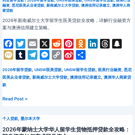
利亚留学贷款
/
2026年留学贷款
,
UNSW医美贷款
,
UNSW留学生贷款
,
医美行业
融资
,
悉尼医美从业者贷款
,
新南威尔士大学贷款
,
澳洲信用记录建立
,
澳洲华人商
医
家贷款
诊
2026年新南威尔士大学留学生医美贷款全攻略，详解行业融资方
所
案与澳洲信用建立策略。
贷
款
F
T
E
X
R
Pi
O
Li
T
S
全
攻
a
w
m
e
nt
d
n
hr
n
M
T
T
M
C
Si
分
略：
c
itt
ai
d
er
n
k
e
a
ix
u
el
e
o
n
享
牙
e
er
l
di
e
o
e
a
p
,
,
,
,
2026年留学贷款
UNSW医美贷款
UNSW留学生贷款
医美行业融资
悉尼
i
m
e
s
p
a
科
,
,
,
医美从业者贷款
新南威尔士大学贷款
澳洲信用记录建立
澳洲华人商家贷
创
b
t
st
kl
dI
d
c
bl
gr
s
y
W
款
业
o
a
n
s
h
r
a
e
Li
ei
融
o
s
at
2026
Read Post »
m
n
n
b
资
年
与
k
s
g
k
o
悉
经
ni
,
个人贷款
墨尔本大学
er
尼
营
ki
华
2026年蒙纳士大学华人留学生货物抵押贷款全攻略：
发
人