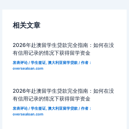
b
t
st
kl
dI
d
c
bl
gr
s
y
W
navigation
o
a
n
s
h
r
a
e
Li
ei
o
s
a
m
n
n
b
相关文章
k
s
g
k
o
ni
er
2026年赴澳留学生贷款完全指南：如何在没
ki
有信用记录的情况下获得留学资金
发表评论
/
学生签证
,
澳大利亚留学贷款
/ 作者：
oversealoan.com
2026年赴澳留学生贷款完全指南：如何在没
有信用记录的情况下获得留学资金
发表评论
/
学生签证
,
澳大利亚留学贷款
/ 作者：
oversealoan.com