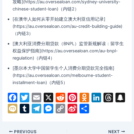
攻略](https://au.oversealoan.com/sydney-university-
chinese-student-loan)（内链2）
[在澳华人如何从零开始建立澳大利亚信用记录]
(https://au.oversealoan.com/au-credit-building-guide)
（内链3）
[澳大利亚消费分期贷款（BNPL）监管新规解读：留学生
权益保护指南](https://au.oversealoan.com/au-bnpl-
regulation)（内链4）
[墨尔本大学中国留学生个人消费分期贷款完全指南]
(https://au.oversealoan.com/melbourne-student-
installment-loan)（内链5）
F
T
E
X
R
Pi
O
Li
T
S
a
w
m
e
nt
d
n
hr
n
M
T
T
M
C
Si
分
c
itt
ai
d
er
n
k
e
a
ix
u
el
e
o
n
享
e
er
l
di
e
o
e
a
p
i
m
e
s
p
a
Post
PREVIOUS
NEXT