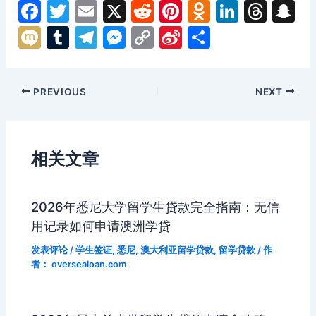
F
T
E
X
R
Pi
O
Li
T
S
a
w
m
e
nt
d
n
hr
n
M
T
T
M
C
Si
分
c
itt
ai
d
er
n
k
e
a
ix
u
el
e
o
n
享
e
er
l
di
e
o
e
a
p
i
m
e
s
p
a
Post
PREVIOUS
NEXT
b
t
st
kl
dI
d
c
bl
gr
s
y
W
navigation
o
a
n
s
h
r
a
e
Li
ei
o
s
a
m
n
n
b
相关文章
k
s
g
k
o
ni
er
2026年悉尼大学留学生贷款完全指南：无信
ki
用记录如何申请澳洲学贷
发表评论
/
学生签证
,
悉尼
,
澳大利亚留学贷款
,
留学贷款
/ 作
者：
oversealoan.com