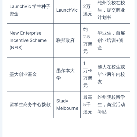
维州院校在校
LaunchVic 学生种子
2万
LaunchVic
生，提交商业
资金
澳元
计划书
约
New Enterprise
毕业生，自雇
2.5
Incentive Scheme
联邦政府
创业培训+资
万澳
(NEIS)
金
元
1
墨大在校生或
墨尔本大
万-5
墨大创业基金
毕业两年内校
学
万澳
友
元
最高
维州院校留学
Study
留学生商务中心拨款
5千
生，商业活动
Melbourne
澳元
补贴