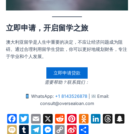
立即申请，开启留学之旅
澳大利亚留学是人生中重要的决定，不应让经济问题成为阻
碍。通过合理利用留学生贷款，你可以更好地规划财务，专注
于学业和个人发展。
立即申请贷款
需要帮助？联系我们：
WhatsApp:
+1 8143526878
|
Email:
consult@oversealoan.com
F
T
E
X
R
Pi
O
Li
T
S
a
w
m
e
nt
d
n
hr
n
M
T
T
M
C
Si
分