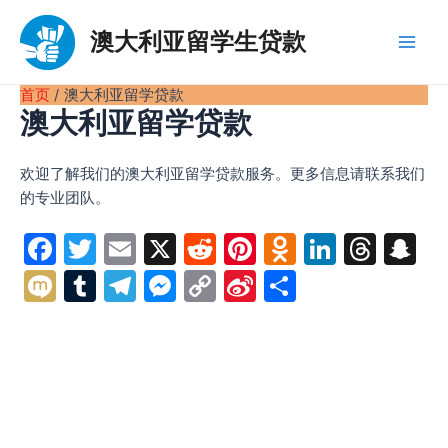
跳
至
澳大利亚留学生贷款
Main
内
容
首页
澳大利亚留学贷款
Men
澳大利亚留学贷款
欢迎了解我们的澳大利亚留学贷款服务。更多信息请联系我们
的专业团队。
F
T
E
X
R
Pi
O
Li
T
S
a
w
m
e
nt
d
n
hr
n
M
T
T
M
C
Si
分
c
itt
ai
d
er
n
k
e
a
ix
u
el
e
o
n
享
e
er
l
di
e
o
e
a
p
i
m
e
s
p
a
b
t
st
kl
dI
d
c
bl
gr
s
y
W
o
a
n
s
h
r
a
e
Li
ei
o
s
at
m
n
n
b