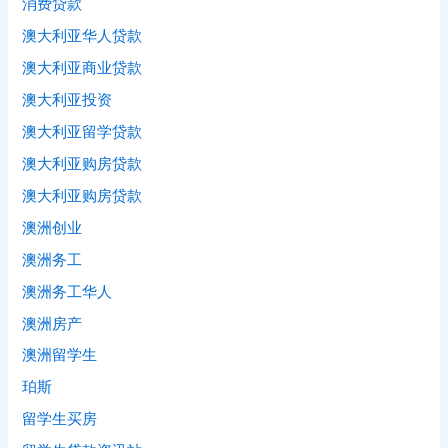
消费贷款
澳大利亚华人贷款
澳大利亚商业贷款
澳大利亚投资
澳大利亚留学贷款
澳大利亚购房贷款
澳大利亚购房贷款
澳洲创业
澳洲务工
澳洲务工华人
澳洲房产
澳洲留学生
珀斯
留学生买房