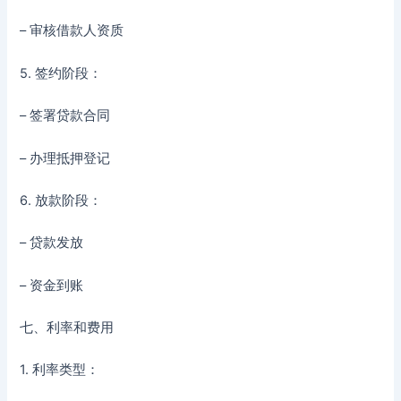
– 审核借款人资质
5. 签约阶段：
– 签署贷款合同
– 办理抵押登记
6. 放款阶段：
– 贷款发放
– 资金到账
七、利率和费用
1. 利率类型：