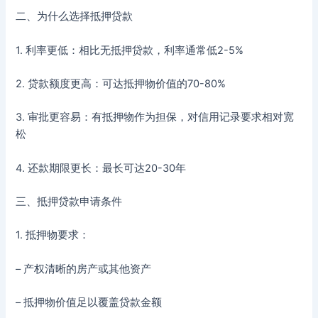
二、为什么选择抵押贷款
1. 利率更低：相比无抵押贷款，利率通常低2-5%
2. 贷款额度更高：可达抵押物价值的70-80%
3. 审批更容易：有抵押物作为担保，对信用记录要求相对宽
松
4. 还款期限更长：最长可达20-30年
三、抵押贷款申请条件
1. 抵押物要求：
– 产权清晰的房产或其他资产
– 抵押物价值足以覆盖贷款金额