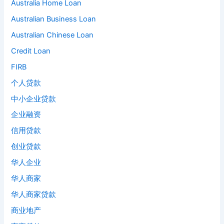
Australia Home Loan
Australian Business Loan
Australian Chinese Loan
Credit Loan
FIRB
个人贷款
中小企业贷款
企业融资
信用贷款
创业贷款
华人企业
华人商家
华人商家贷款
商业地产