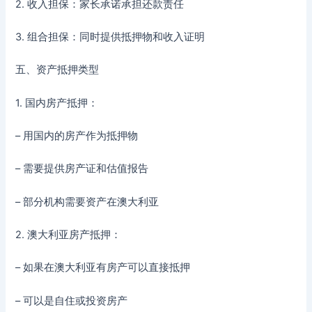
2. 收入担保：家长承诺承担还款责任
3. 组合担保：同时提供抵押物和收入证明
五、资产抵押类型
1. 国内房产抵押：
– 用国内的房产作为抵押物
– 需要提供房产证和估值报告
– 部分机构需要资产在澳大利亚
2. 澳大利亚房产抵押：
– 如果在澳大利亚有房产可以直接抵押
– 可以是自住或投资房产