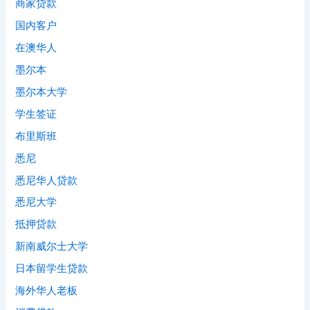
商家贷款
国内客户
在澳华人
墨尔本
墨尔本大学
学生签证
布里斯班
悉尼
悉尼华人贷款
悉尼大学
抵押贷款
新南威尔士大学
日本留学生贷款
海外华人老板