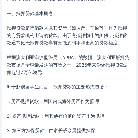
一、抵押贷款基本概念
抵押贷款是指借款人以其资产（如房产、车辆等）作为抵押
物向贷款机构申请的贷款。由于有抵押物作为担保，抵押贷
款通常比无抵押贷款享有更低的利率和更高的贷款额度。
根据澳大利亚审慎监管局（APRA）的数据，澳大利亚抵押贷
款市场是全球最发达的市场之一，2025年未偿还抵押贷款总
额超过2万亿澳元。
对于赴澳留学生而言，抵押贷款的主要形式包括：
1. 房产抵押贷款：用国内或海外房产作为抵押
2. 资产抵押贷款：用其他有价值的资产作为抵押
3. 第三方担保贷款：由家长或亲属提供担保