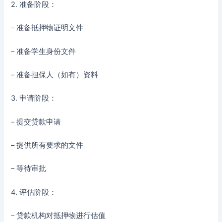
2. 准备阶段：
– 准备抵押物证明文件
– 准备学生身份文件
– 准备担保人（如有）资料
3. 申请阶段：
– 提交贷款申请
– 提供所有要求的文件
– 等待审批
4. 评估阶段：
– 贷款机构对抵押物进行估值