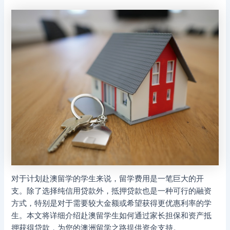
对于计划赴澳留学的学生来说，留学费用是一笔巨大的开
支。除了选择纯信用贷款外，抵押贷款也是一种可行的融资
方式，特别是对于需要较大金额或希望获得更优惠利率的学
生。本文将详细介绍赴澳留学生如何通过家长担保和资产抵
押获得贷款，为您的澳洲留学之路提供资金支持。