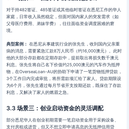
对于持482签证、485签证或其他临时签证在悉尼工作的华人
家庭，日常收入虽然稳定，但面对国内家人的突发需求（如
父母医疗费用、弟妹学费），往往面临资金调度困难的窘
境。
典型案例：
在悉尼从事建筑行业的张先生，收到国内父亲重
病的消息，需要紧急汇款8万人民币（约16,000澳元）。此时
他的大部分存款都在定期存款中，提前取出将损失数千澳元
利息。张先生将自己名下价值约25,000澳元的汽车作为抵押
物，在OverseaLoan-AU的协助下申请了一笔货物抵押贷款，
3个工作日内完成审批，将所需款项汇给了家人。贷款期限设
为6个月，张先生通过每月节省开支按期还款，既保住了存款
利息，又解决了家人的燃眉之急。
3.3 场景三：创业启动资金的灵活调配
部分悉尼华人在创业初期需要一笔启动资金用于采购设备、
支付房租或进货，但又不想立即申请高息的无抵押信用贷