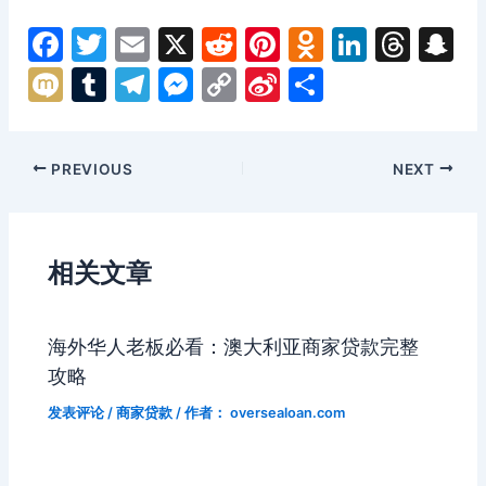
F
T
E
X
R
Pi
O
Li
T
S
a
w
m
e
nt
d
n
hr
n
M
T
T
M
C
Si
分
c
itt
ai
d
er
n
k
e
a
ix
u
el
e
o
n
享
e
er
l
di
e
o
e
a
p
i
m
e
s
p
a
Post
PREVIOUS
NEXT
b
t
st
kl
dI
d
c
bl
gr
s
y
W
navigation
o
a
n
s
h
r
a
e
Li
ei
o
s
a
m
n
n
b
相关文章
k
s
g
k
o
ni
er
海外华人老板必看：澳大利亚商家贷款完整
ki
攻略
发表评论
/
商家贷款
/ 作者：
oversealoan.com