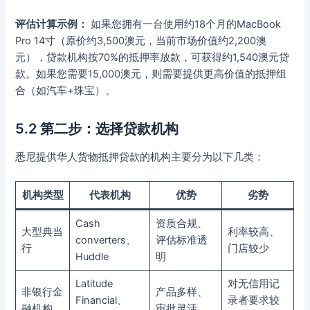
评估计算示例：
如果您拥有一台使用约18个月的MacBook
Pro 14寸（原价约3,500澳元，当前市场价值约2,200澳
元），贷款机构按70%的抵押率放款，可获得约1,540澳元贷
款。如果您需要15,000澳元，则需要提供更高价值的抵押组
合（如汽车+珠宝）。
5.2 第二步：选择贷款机构
悉尼提供华人货物抵押贷款的机构主要分为以下几类：
机构类型
代表机构
优势
劣势
Cash
资质合规、
大型典当
利率较高、
converters、
评估标准透
行
门店较少
Huddle
明
Latitude
对无信用记
非银行金
产品多样、
Financial、
录者要求较
融机构
审批灵活