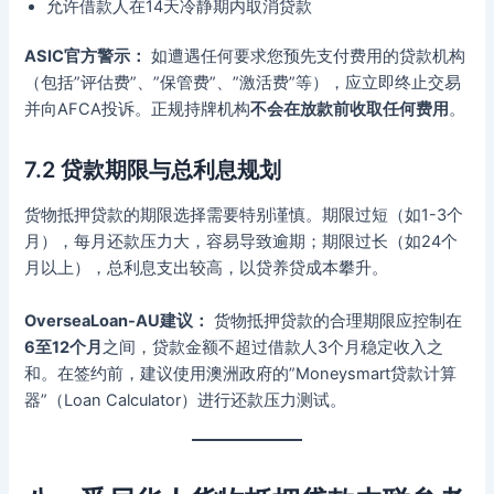
允许借款人在14天冷静期内取消贷款
ASIC官方警示：
如遭遇任何要求您预先支付费用的贷款机构
（包括”评估费”、”保管费”、”激活费”等），应立即终止交易
并向AFCA投诉。正规持牌机构
不会在放款前收取任何费用
。
7.2 贷款期限与总利息规划
货物抵押贷款的期限选择需要特别谨慎。期限过短（如1-3个
月），每月还款压力大，容易导致逾期；期限过长（如24个
月以上），总利息支出较高，以贷养贷成本攀升。
OverseaLoan-AU建议：
货物抵押贷款的合理期限应控制在
6至12个月
之间，贷款金额不超过借款人3个月稳定收入之
和。在签约前，建议使用澳洲政府的”Moneysmart贷款计算
器”（Loan Calculator）进行还款压力测试。