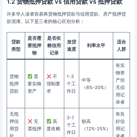
1.2 货物抵押贷款 vs 信用贷款 vs 抵押贷款
许多华人读者容易将货物抵押贷款与信用贷款、房产抵押贷
款混淆。以下是三者的核心区别分析：
是否需
是否依
贷款
放贷
适合
要抵押
赖信用
利率水平
类型
速度
人群
物
记录
有实
物资
货物
需
不
1-3
中等
产但
抵押
要实物
强制要
个工
（8%-20%）
无信
贷款
资产
求
作日
用记
录者
无抵
有良
3-7
押信
无
高
较高
好信
个工
用贷
需抵押
度依赖
（12%-25%）
用记
作日
款
录者