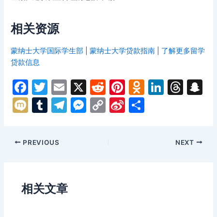
相关资源
蒙纳士大学国际学生部
|
蒙纳士大学贷款指南
|
了解更多留学
贷款信息
F
T
E
X
R
Pi
O
Li
T
S
a
w
m
e
nt
d
n
hr
n
M
T
T
M
C
Si
分
c
itt
ai
d
er
n
k
e
a
ix
u
el
e
o
n
享
e
er
l
di
e
o
e
a
p
i
m
e
s
p
a
Post
PREVIOUS
NEXT
b
t
st
kl
dI
d
c
bl
gr
s
y
W
navigation
o
a
n
s
h
r
a
e
Li
ei
o
s
a
m
n
n
b
相关文章
k
s
g
k
o
ni
er