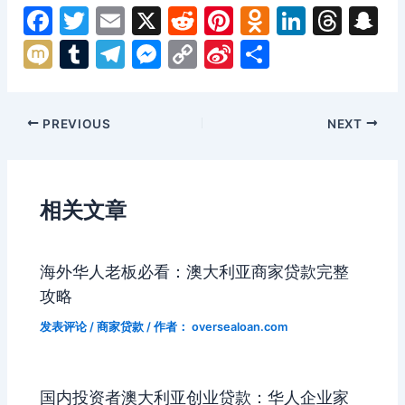
F
T
E
X
R
Pi
O
Li
T
S
a
w
m
e
nt
d
n
hr
n
M
T
T
M
C
Si
分
c
itt
ai
d
er
n
k
e
a
ix
u
el
e
o
n
享
e
er
l
di
e
o
e
a
p
i
m
e
s
p
a
Post
PREVIOUS
NEXT
b
t
st
kl
dI
d
c
bl
gr
s
y
W
navigation
o
a
n
s
h
r
a
e
Li
ei
o
s
a
m
n
n
b
相关文章
k
s
g
k
o
ni
er
海外华人老板必看：澳大利亚商家贷款完整
ki
攻略
发表评论
/
商家贷款
/ 作者：
oversealoan.com
国内投资者澳大利亚创业贷款：华人企业家