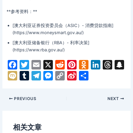
**参考资料：**
[澳大利亚证券投资委员会（ASIC）- 消费贷款指南]
(https://www.moneysmart.gov.au/)
[澳大利亚储备银行（RBA）- 利率决策]
(https://www.rba.gov.au/)
F
T
E
X
R
Pi
O
Li
T
S
a
w
m
e
nt
d
n
hr
n
M
T
T
M
C
Si
分
c
itt
ai
d
er
n
k
e
a
ix
u
el
e
o
n
享
e
er
l
di
e
o
e
a
p
i
m
e
s
p
a
Post
PREVIOUS
NEXT
b
t
st
kl
dI
d
c
bl
gr
s
y
W
navigation
o
a
n
s
h
r
a
e
Li
ei
o
s
a
m
n
n
b
相关文章
k
s
g
k
o