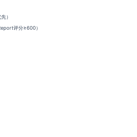
优先）
port评分≥600）