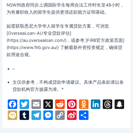
NSW州政府同步上调国际学生每周合法工作时长至48小时，
为有兼职收入的留学生提供更强还款能力证明基础。
如需获取悉尼大学华人留学生专属贷款方案，可浏览
[OverseaLoan-AU专业贷款评估]
(https://au.oversealoan.com/)，或参考 [FIRB官方政策页面]
(https://www.firb.gov.au/) 了解最新外资投资规定，确保贷
款用途合规。
–
文仅供参考，不构成贷款申请建议。具体产品条款请以各
贷款机构官方披露为准。*
F
T
E
X
R
Pi
O
Li
T
S
a
w
m
e
nt
d
n
hr
n
M
T
T
M
C
Si
分
c
itt
ai
d
er
n
k
e
a
ix
u
el
e
o
n
享
e
er
l
di
e
o
e
a
p