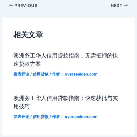
i
m
e
s
p
a
Post
PREVIOUS
NEXT
b
t
st
kl
dI
d
c
bl
gr
s
y
W
navigation
o
a
n
s
h
r
a
e
Li
ei
o
s
a
m
n
n
b
相关文章
k
s
g
k
o
ni
er
澳洲务工华人信用贷款指南：无需抵押的快
ki
速贷款方案
发表评论
/
信用贷款
/ 作者：
oversealoan.com
澳洲务工华人信用贷款指南：快速获批与实
用技巧
发表评论
/
信用贷款
/ 作者：
oversealoan.com