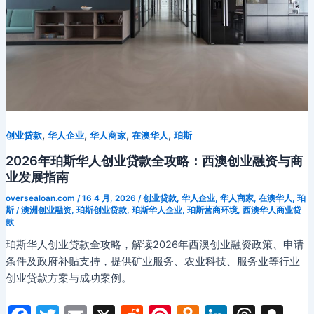
餐
饮
业
贷
款
全
攻
略：
,
,
,
,
创业贷款
华人企业
华人商家
在澳华人
珀斯
餐
饮
2026年珀斯华人创业贷款全攻略：西澳创业融资与商
创
业发展指南
业
oversealoan.com
/
16 4 月, 2026
/
创业贷款
,
华人企业
,
华人商家
,
在澳华人
,
珀
者
斯
/
澳洲创业融资
,
珀斯创业贷款
,
珀斯华人企业
,
珀斯营商环境
,
西澳华人商业贷
款
的
融
珀斯华人创业贷款全攻略，解读2026年西澳创业融资政策、申请
资
条件及政府补贴支持，提供矿业服务、农业科技、服务业等行业
指
创业贷款方案与成功案例。
南