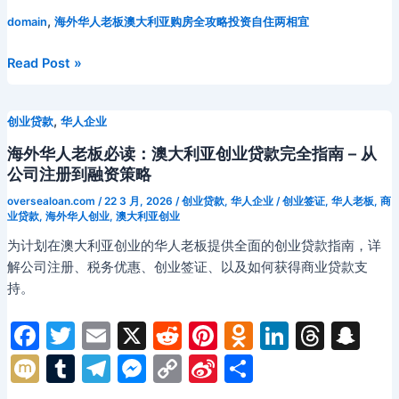
c
itt
ai
d
er
n
k
e
a
ix
u
el
e
o
n
享
如
e
er
l
di
e
o
e
a
p
,
domain
海外华人老板澳大利亚购房全攻略投资自住两相宜
i
m
e
s
p
a
何
b
t
st
kl
dI
d
c
bl
gr
s
y
W
在
海
Read Post »
澳
o
a
n
s
h
r
a
e
Li
ei
外
洲
华
o
s
at
m
n
n
b
开
,
创业贷款
华人企业
人
k
s
g
k
o
启
老
海外华人老板必读：澳大利亚创业贷款完全指南 – 从
事
ni
er
板
公司注册到融资策略
业
澳
ki
oversealoan.com
/
22 3 月, 2026
/
创业贷款
,
华人企业
/
创业签证
,
华人老板
,
商
新
大
业贷款
,
海外华人创业
,
澳大利亚创业
篇
利
为计划在澳大利亚创业的华人老板提供全面的创业贷款指南，详
章
亚
解公司注册、税务优惠、创业签证、以及如何获得商业贷款支
购
持。
房
全
F
T
E
X
R
Pi
O
Li
T
S
攻
a
w
m
e
nt
d
n
hr
n
M
T
T
M
C
Si
分
略：
c
itt
ai
d
er
n
k
e
a
投
ix
u
el
e
o
n
享