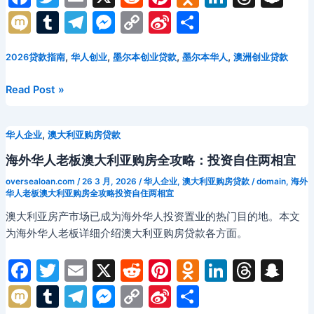
a
w
m
e
nt
d
n
hr
n
M
T
T
M
C
Si
分
西
c
itt
ai
d
er
n
k
e
a
澳
ix
u
el
e
o
n
享
创
e
er
l
di
e
o
e
a
p
,
,
,
,
2026贷款指南
华人创业
墨尔本创业贷款
墨尔本华人
澳洲创业贷款
i
m
e
s
p
a
业
b
t
st
kl
dI
d
c
bl
gr
s
y
W
融
2026
Read Post »
o
a
n
s
h
资
r
a
e
Li
ei
年
与
墨
o
s
at
m
n
n
b
商
,
华人企业
澳大利亚购房贷款
尔
k
s
g
k
o
业
本
海外华人老板澳大利亚购房全攻略：投资自住两相宜
ni
发
er
华
oversealoan.com
/
26 3 月, 2026
/
华人企业
,
澳大利亚购房贷款
/
domain
,
海外
展
人
ki
华人老板澳大利亚购房全攻略投资自住两相宜
指
创
澳大利亚房产市场已成为海外华人投资置业的热门目的地。本文
南
业
为海外华人老板详细介绍澳大利亚购房贷款各方面。
贷
款
F
T
E
X
R
Pi
O
Li
T
S
全
a
w
m
e
nt
d
n
hr
n
M
T
T
M
C
Si
分
攻
略：