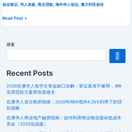
资
e
er
l
di
e
o
e
a
p
,
,
,
,
创业签证
华人老板
商业贷款
海外华人创业
澳大利亚创业
i
m
e
s
p
a
自
b
t
st
kl
dI
d
c
bl
gr
s
y
W
住
海
Read Post »
o
a
n
s
h
两
r
a
e
Li
ei
外
相
华
o
s
at
m
n
n
b
宜
人
k
s
g
k
o
搜索
老
ni
er
板
搜
索
必
ki
读：
Recent Posts
澳
大
2026在澳华人留学生资金缺口全解：签证基准不够用，4种
利
实用贷款方案帮你渡难关
亚
在澳华人首次购房指南：2026年RBA维持4.35%利率下的贷
创
款策略
业
贷
在澳华人商业地产融资指南：如何利用商业物业撬动低成本
资金（2026实战版）
款
完