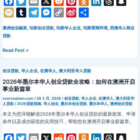
F
T
E
X
R
Pi
O
Li
T
S
a
w
m
e
nt
d
n
hr
n
M
T
T
M
C
Si
分
c
itt
ai
d
er
n
k
e
a
ix
u
el
e
o
n
享
e
er
l
di
e
o
e
a
p
,
,
,
,
澳洲创业融资
珀斯创业贷款
珀斯华人企业
珀斯营商环境
西澳华人商业
i
m
e
s
p
a
贷款
b
t
st
kl
dI
d
c
bl
gr
s
y
W
o
a
n
s
h
r
a
e
Li
ei
2026
Read Post »
年
o
s
at
m
n
n
b
珀
k
s
g
k
o
,
,
,
创业贷款
华人企业
在澳华人
澳大利亚华人贷款
斯
ni
er
华
2026年墨尔本华人创业贷款全攻略：如何在澳洲开启
人
ki
事业新篇章
创
oversealoan.com
/
28 3 月, 2026
/
创业贷款
,
华人企业
,
在澳华人
,
澳大利亚华
业
人贷款
/
2026贷款指南
,
华人创业
,
墨尔本创业贷款
,
墨尔本华人
,
澳洲创业贷款
贷
本文为您详细解读2026年墨尔本华人创业贷款的最新政策、申请
款
条件以及成功获批的实用技巧，帮助您在澳洲开启事业新篇章。
全
攻
F
T
E
X
R
Pi
O
Li
T
S
略：