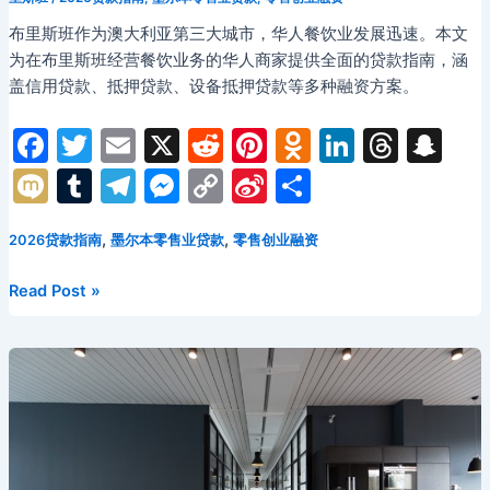
布里斯班作为澳大利亚第三大城市，华人餐饮业发展迅速。本文
为在布里斯班经营餐饮业务的华人商家提供全面的贷款指南，涵
盖信用贷款、抵押贷款、设备抵押贷款等多种融资方案。
F
T
E
X
R
Pi
O
Li
T
S
a
w
m
e
nt
d
n
hr
n
M
T
T
M
C
Si
分
c
itt
ai
d
er
n
k
e
a
ix
u
el
e
o
n
享
e
er
l
di
e
o
e
a
p
,
,
2026贷款指南
墨尔本零售业贷款
零售创业融资
i
m
e
s
p
a
b
t
st
kl
dI
d
c
bl
gr
s
y
W
2026
Read Post »
o
a
n
s
h
r
a
e
Li
ei
年
布
o
s
at
m
n
n
b
里
k
s
g
k
o
斯
ni
er
班
华
ki
人